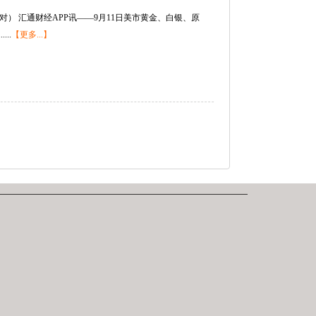
对
） 汇通财经APP讯——9月11日美市黄金、白银、原
..
【更多...】