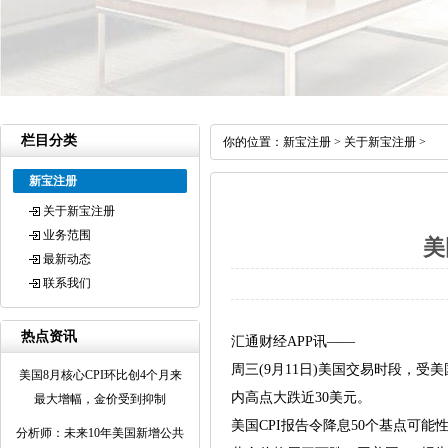
栏目分类
你的位置：
新宝注册
>
关于新宝注册
>
新宝注册
关于新宝注册
业务范围
美
最新动态
联系我们
热点资讯
汇通财经APP讯——
周三(9月11日)美国交易时段，受
美国8月核心CPI环比创4个月来
内高点大跌近30美元。
最大增幅，金价受到抑制
美国CPI报告令降息50个基点可能
分析师：未来10年美国新增公共