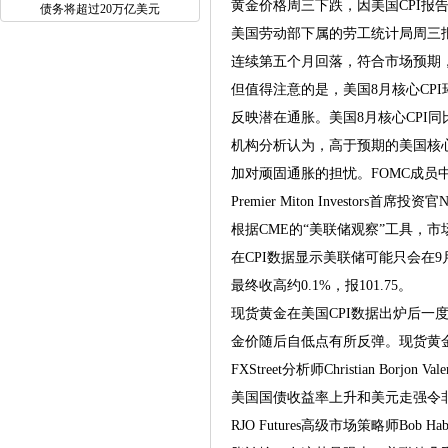
黄金价格周三下跌，因美国CPI
债务将超过20万亿美元
美国劳动部下属的劳工统计局周三报告
连续第五个月回落，符合市场预期，
但值得注意的是，美国8月核心CPI
反映潜在通胀。美国8月核心CPI同
机构分析认为，高于预期的美国核心
加对顽固通胀的担忧。FOMC成员
Premier Miton Investo
根据CME的“美联储观察”工具，市
在CPI数据显示美联储可能只会在9
最终收高约0.1%，报101.75。
现货黄金在美国CPI数据出炉后一度大跌
金价随后自低点有所反弹。现货黄金周三
FXStreet分析师Christian 
美国国债收益率上升和美元走强令非黄
RJO Futures高级市场策略师B